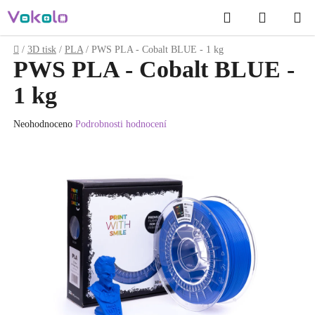
Přejít
Hledat
NÁKUP
na
obsah
KOŠÍK
Domů
/
3D tisk
/
PLA
/
PWS PLA - Cobalt BLUE - 1 kg
PWS PLA - Cobalt BLUE -
1 kg
Průměrné
Neohodnoceno
Podrobnosti hodnocení
hodnocení
produktu
je
0.0
z
5
hvězdiček.