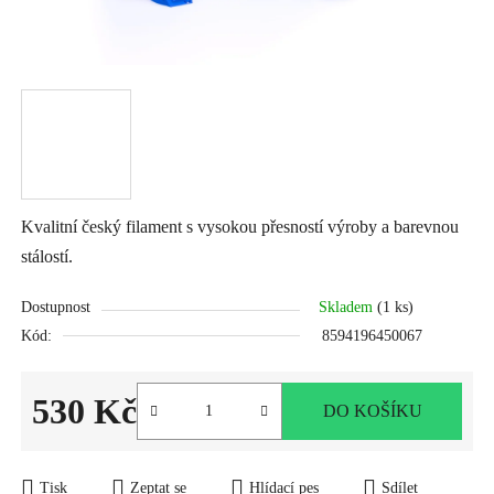
Kvalitní český filament s vysokou přesností výroby a barevnou
stálostí.
Dostupnost
Skladem
(1 ks)
Kód:
8594196450067
530 Kč
DO KOŠÍKU
Měrná cena:
Tisk
Zeptat se
Hlídací pes
Sdílet